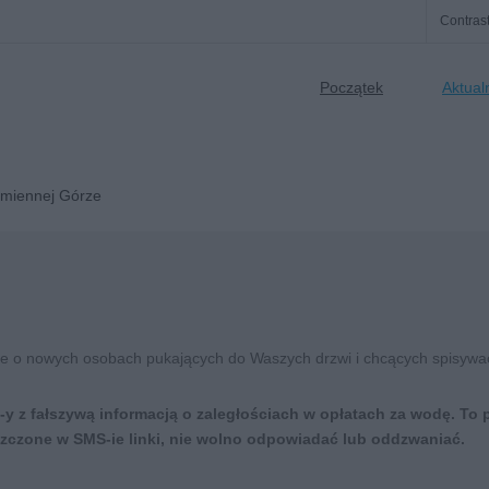
Contras
Początek
Aktual
amiennej Górze
e o nowych osobach pukających do Waszych drzwi i chcących spisy
y z fałszywą informacją o zaległościach w opłatach za wodę. To
zczone w SMS-ie linki, nie wolno odpowiadać lub oddzwaniać.