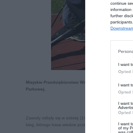
continue se
information 
further disc
participants
Downstream 
Persona
I want t
Opted 
Miejskie Przedsiębiorstwo Wodociągów i Kanalizacji
I want t
Parkowej.
Opted 
I want 
Advertis
Opted 
Zawody odbyły się w sobotę (14 kwietnia). Zawodnicy miel
I want t
bieg, którego trasa wiedzie przez tego typu obiekt. Za
of my P
was col