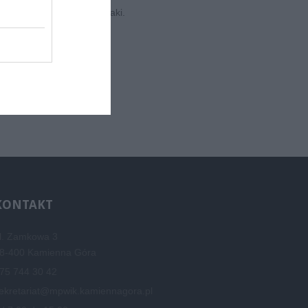
 uczestniczą przedszkolaki.
KONTAKT
l. Zamkowa 3
8-400 Kamienna Góra
75 744 30 42
ekretariat@mpwik.kamiennagora.pl