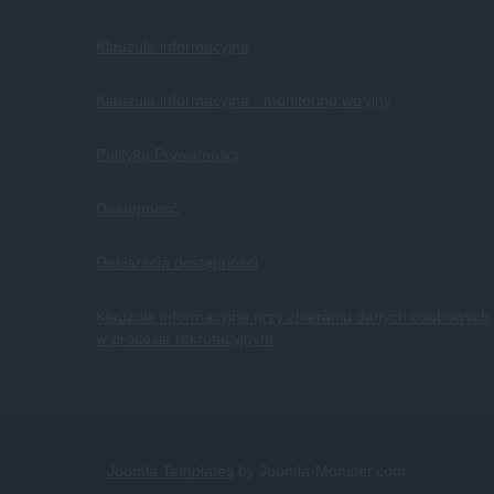
Klauzula informacyjna
Klauzula informacyjna - monitoring wizyjny
Polityka Prywatności
Dostępność
Deklaracja dostępności
Klauzula informacyjna przy zbieraniu danych osobowych
w procesie rekrutacyjnym
Joomla Templates
by Joomla-Monster.com