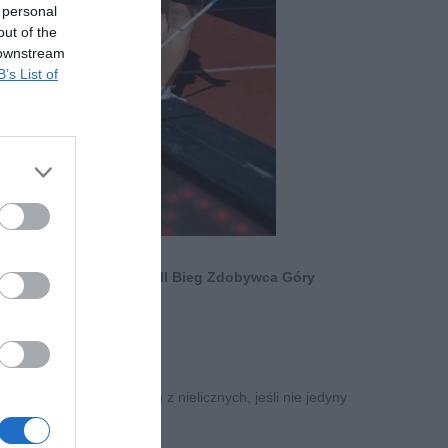
 personal
out of the
 downstream
B’s List of
i w lokalne życie był VII Bieg Zdobywca Góry
dziemia Arado. To jeden z nielicznych, jeśli nie jedyny