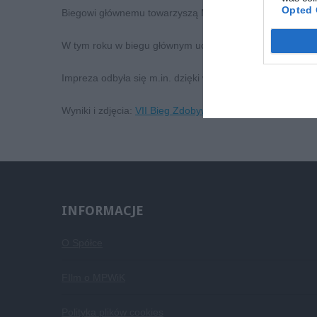
Opted 
Biegowi głównemu towarzyszą Mistrzostwa Kamiennej Gór
W tym roku w biegu głównym uczestniczyło ponad 450 os
Impreza odbyła się m.in. dzięki wsparciu sponsorów, wś
Wyniki i zdjęcia:
VII Bieg Zdobywca Góry Parkowej
INFORMACJE
O Spółce
FIlm o MPWiK
Polityka plików cookies