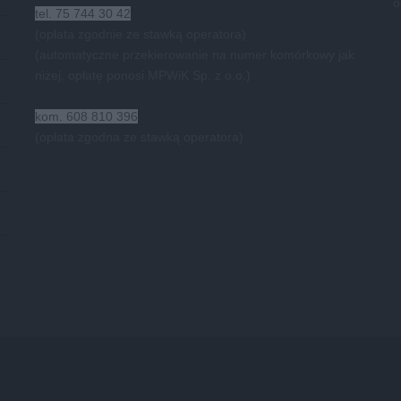
o
tel. 75 744 30 42
(opłata zgodnie ze stawką operatora)
(automatyczne przekierowanie na numer komórkowy jak
niżej, opłatę ponosi MPWiK Sp. z o.o.)
kom. 608 810 396
(opłata zgodna ze stawką operatora)