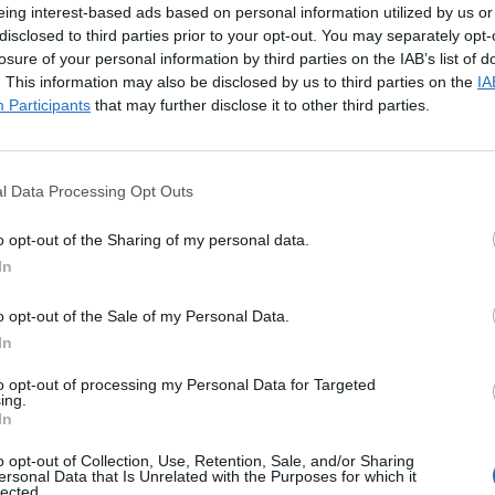
eing interest-based ads based on personal information utilized by us or
disclosed to third parties prior to your opt-out. You may separately opt-
losure of your personal information by third parties on the IAB’s list of
. This information may also be disclosed by us to third parties on the
IA
Participants
that may further disclose it to other third parties.
l Data Processing Opt Outs
o opt-out of the Sharing of my personal data.
In
 wspiera inicjatywy mieszkańców. Przykładem zaangażowania spółk
o opt-out of the Sale of my Personal Data.
In
to opt-out of processing my Personal Data for Targeted
ing.
In
i do pokonania trasę o długości 10 km. Dwukrotnie przebiegali przez po
o opt-out of Collection, Use, Retention, Sale, and/or Sharing
wodnicy zmagają się również z trudnym podbiegiem na Górę Parkową.
ersonal Data that Is Unrelated with the Purposes for which it
lected.