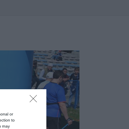
sonal or
ection to
ou may