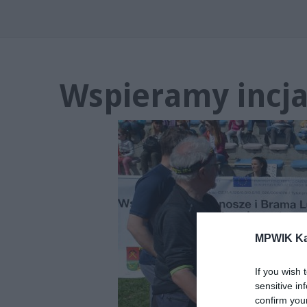
Wspieramy incj
MPWIK Ka
If you wish 
sensitive in
confirm you