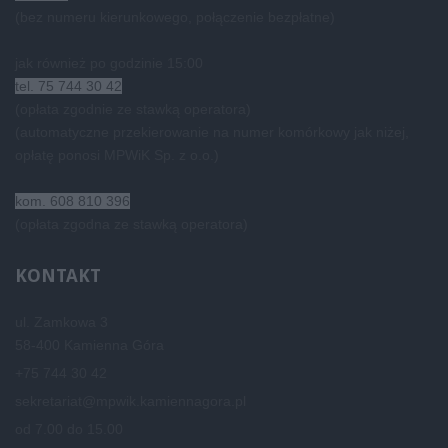
(bez numeru kierunkowego, połączenie bezpłatne)
jak również po godzinie 15:00
tel. 75 744 30 42
(opłata zgodnie ze stawką operatora)
(automatyczne przekierowanie na numer komórkowy jak niżej,
opłatę ponosi MPWiK Sp. z o.o.)
kom. 608 810 396
(opłata zgodna ze stawką operatora)
KONTAKT
ul. Zamkowa 3
58-400 Kamienna Góra
+75 744 30 42
sekretariat@mpwik.kamiennagora.pl
od 7.00 do 15.00