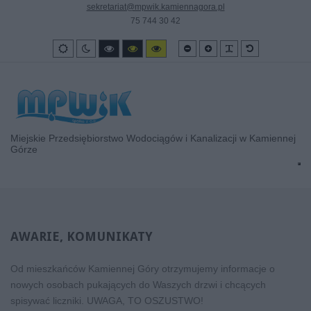
sekretariat@mpwik.kamiennagora.pl
75 744 30 42
Smaller
Larger
PLG_SYSTEM_
Default
Wygląd
Tryb
High
High
High
font
font
font
standardowy
nocny
contrast
contrast
contrast
black/white
black/yellow
yellow/black
mode.
mode.
mode.
Miejskie Przedsiębiorstwo Wodociągów i Kanalizacji w Kamiennej
Górze
AWARIE,
KOMUNIKATY
Od mieszkańców Kamiennej Góry otrzymujemy informacje o
nowych osobach pukających do Waszych drzwi i chcących
spisywać liczniki. UWAGA, TO OSZUSTWO!