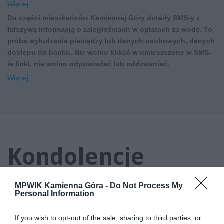
Więcej…
Do części mieszkańców Kamiennej Góry dotarły SMS-y z
fałszywą informacją o zaległościach w opłatach za wodę. To
próba wyłudzenia pieniędzy lub danych osobowych, danych
dostępu do banku. Nie wolno klikać w umieszczone w SMS-
ie linki, nie wolno odpowiadać lub oddzwaniać.
Więcej…
Kondolencje
MPWIK Kamienna Góra -
Do Not Process My
Personal Information
If you wish to opt-out of the sale, sharing to third parties, or