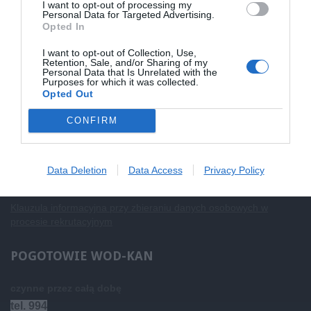
Polityka plików cookies
I want to opt-out of processing my
Personal Data for Targeted Advertising.
Opted In
Klauzula informacyjna
I want to opt-out of Collection, Use,
Retention, Sale, and/or Sharing of my
Klauzula informacyjna - monitoring wizyjny
Personal Data that Is Unrelated with the
Purposes for which it was collected.
Opted Out
Polityka Prywatności
CONFIRM
Dostępność
Data Deletion
Data Access
Privacy Policy
Deklaracja dostępności
Klauzula informacyjna przy zbieraniu danych osobowych w
procesie rekrutacyjnym
POGOTOWIE
WOD-KAN
czynne przez całą dobę
tel. 994