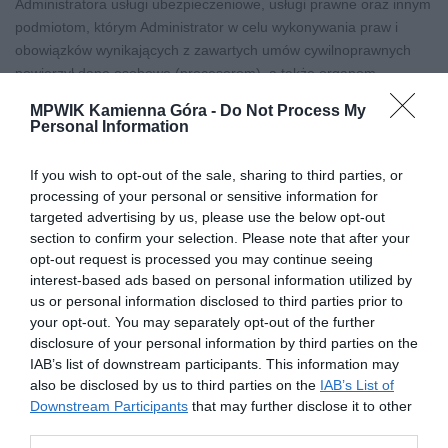
Administratora usługi ubezpieczeniowe, usługi prawne oraz innym
podmiotom, którym Administrator w celu wykonywania praw i
obowiązków wynikających z zawartych umów cywilnoprawnych
powierzył dane osobowe (procesorom), a także organom
uprawnionym do otrzymywania danych osobowych na podstawie
MPWIK Kamienna Góra -
Do Not Process My
przepisów prawa.
Personal Information
6) Pani/Pana dane osobowe nie będą przekazywane do państwa
trzeciego/organizacji międzynarodowej;
If you wish to opt-out of the sale, sharing to third parties, or
7) Pani/Pana dane osobowe będą przetwarzane w ramach
processing of your personal or sensitive information for
dokumentacji prowadzonej przez Administratora w formie
targeted advertising by us, please use the below opt-out
papierowej i elektronicznej na podstawie przepisów prawa do
section to confirm your selection. Please note that after your
czasu przedawnienia roszczeń obu stron z tytułu wykonania
opt-out request is processed you may continue seeing
interest-based ads based on personal information utilized by
umowy oraz jeżeli dotyczy nie krócej niż okres wskazany w
us or personal information disclosed to third parties prior to
przepisach o archiwizacji, co oznacza że dane osobowe mogą
your opt-out. You may separately opt-out of the further
zostać zniszczone po upływie od 5 do 50 lat, zależnie od kategorii
disclosure of your personal information by third parties on the
archiwalnej danej sprawy.
IAB’s list of downstream participants. This information may
8) W związku z przetwarzaniem przez Administratora, Pani/Pana
also be disclosed by us to third parties on the
IAB’s List of
danych osobowych, przysługuje Pani/Panu prawo do:
Downstream Participants
that may further disclose it to other
a) dostępu do treści danych, na podstawie art. 15 RODO z
third parties.
zastrzeżeniem, że udostępniane dane osobowe nie mogą