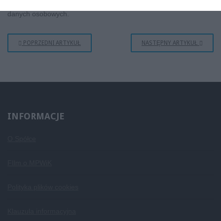
innych podobnych metod zautomatyzowanego przetwarzania
danych osobowych.
POPRZEDNI ARTYKUŁ
NASTĘPNY ARTYKUŁ
INFORMACJE
O Spółce
FIlm o MPWiK
Polityka plików cookies
Klauzula informacyjna