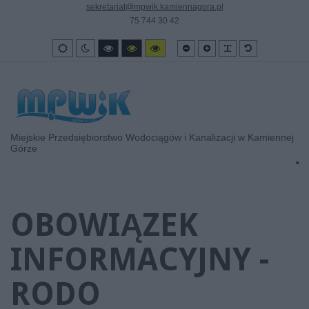
sekretariat@mpwik.kamiennagora.pl
75 744 30 42
Smaller
Larger
PLG_SYSTEM_
Default
Wygląd
Tryb
High
High
High
font
font
font
standardowy
nocny
contrast
contrast
contrast
black/white
black/yellow
yellow/black
mode.
mode.
mode.
Miejskie Przedsiębiorstwo Wodociągów i Kanalizacji w Kamiennej
Górze
OBOWIĄZEK
INFORMACYJNY -
RODO