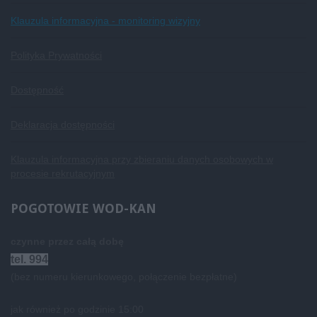
Klauzula informacyjna - monitoring wizyjny
Polityka Prywatności
Dostępność
Deklaracja dostępności
Klauzula informacyjna przy zbieraniu danych osobowych w
procesie rekrutacyjnym
POGOTOWIE
WOD-KAN
czynne przez całą dobę
tel. 994
(bez numeru kierunkowego, połączenie bezpłatne)
jak również po godzinie 15:00