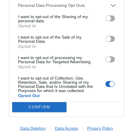
ujawniać informacji niejawnych, ani naruszać tajemnic prawnie
Personal Data Processing Opt Outs
chronionych, do których zachowania zobowiązany jest
I want to opt-out of the Sharing of my
Administrator,
personal data.
b) sprostowania danych, na podstawie art. 16 RODO;
Opted In
c) ograniczenia przetwarzania danych, na podstawie art. 18
I want to opt-out of the Sale of my
RODO;
Personal Data.
d) wniesienia sprzeciwu wobec przetwarzanych danych, na
Opted In
podstawie art. 21 RODO, z zastrzeżeniem, że nie dotyczy to
I want to opt-out of processing my
przypadków, w których Administrator posiada uprawnienie do
Personal Data for Targeted Advertising.
przetwarzania danych na podstawie przepisów prawa,
Opted In
9) Ma Pan/Pani prawo wniesienia skargi do Prezesa Urzędu
I want to opt-out of Collection, Use,
Ochrony Danych Osobowych gdy uzna Pani/Pan, iż przetwarzanie
Retention, Sale, and/or Sharing of my
Personal Data that Is Unrelated with the
danych osobowych Pani/Pana dotyczących narusza przepisy
Purposes for which it was collected.
ogólnego rozporządzenia
Opted Out
10) Podanie przez Panią/Pana danych osobowych do celów o
CONFIRM
których mowa w pkt. 4) jest dobrowolne, jednak niepodanie
danych o których mowa w lit a i b będzie skutkowało brakiem
możliwości zawarcia i realizacji umowy.
11) Dane osobowe nie będą wykorzystywane do profilowania ani
Data Deletion
Data Access
Privacy Policy