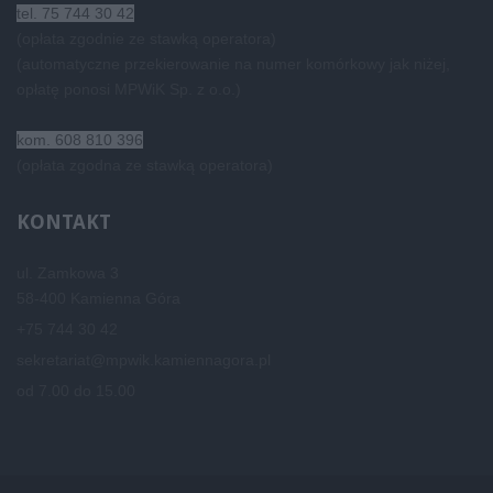
tel. 75 744 30 42
(opłata zgodnie ze stawką operatora)
(automatyczne przekierowanie na numer komórkowy jak niżej,
opłatę ponosi MPWiK Sp. z o.o.)
kom. 608 810 396
(opłata zgodna ze stawką operatora)
KONTAKT
ul. Zamkowa 3
58-400 Kamienna Góra
+75 744 30 42
sekretariat@mpwik.kamiennagora.pl
od 7.00 do 15.00