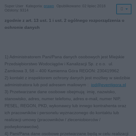
Super User
Kategoria:
prawo
Opublikowano: 02 lipiec 2018
Odsłony: 9314
zgodnie z art. 13 ust. 1 i ust. 2 ogólnego rozporządzenia o
ochronie danych
1) Administratorem Pani/Pana danych osobowych jest Miejskie
Przedsiębiorstwo Wodociągów i Kanalizacji Sp. z o.o. ul.
Zamkowa 3, 58 – 400 Kamienna Góra REGON: 230419962
2) kontakt z inspektorem ochrony danych jest możliwy w siedzibie
administratora lub pod adresem mailowym :
iod@eventjgora.pl
3) Przetwarzane dane osobowe obejmują: imię, nazwisko,
stanowisko, adres, numer telefonu, adres e-mail, numer NIP,
PESEL, REGON, PKD, wykonawcy lub innego kontrahenta oraz
ich pracowników i personelu wyznaczonego do kontaktu lub
realizacji umowy (pracowników / zleceniobiorców /
podwykonawców).
4) Pani/Pana dane osobowe przetwarzane będą w celu realizacji