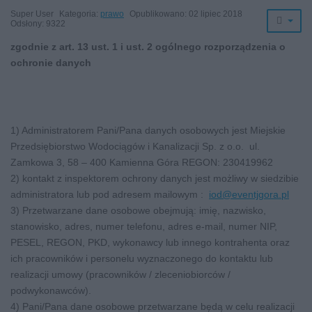
Super User
Kategoria:
prawo
Opublikowano: 02 lipiec 2018
Odsłony: 9322
zgodnie z art. 13 ust. 1 i ust. 2 ogólnego rozporządzenia o
ochronie danych
1) Administratorem Pani/Pana danych osobowych jest Miejskie
Przedsiębiorstwo Wodociągów i Kanalizacji Sp. z o.o. ul.
Zamkowa 3, 58 – 400 Kamienna Góra REGON: 230419962
2) kontakt z inspektorem ochrony danych jest możliwy w siedzibie
administratora lub pod adresem mailowym :
iod@eventjgora.pl
3) Przetwarzane dane osobowe obejmują: imię, nazwisko,
stanowisko, adres, numer telefonu, adres e-mail, numer NIP,
PESEL, REGON, PKD, wykonawcy lub innego kontrahenta oraz
ich pracowników i personelu wyznaczonego do kontaktu lub
realizacji umowy (pracowników / zleceniobiorców /
podwykonawców).
4) Pani/Pana dane osobowe przetwarzane będą w celu realizacji