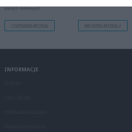
innych podobnych metod zautomatyzowanego przetwarzania
danych osobowych.
POPRZEDNI ARTYKUŁ
NASTĘPNY ARTYKUŁ
INFORMACJE
O Spółce
FIlm o MPWiK
Polityka plików cookies
Klauzula informacyjna