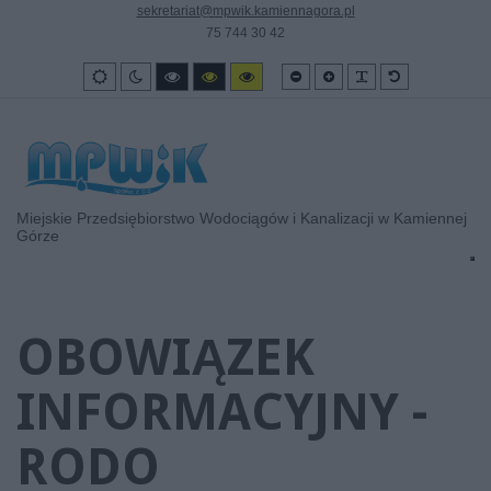
sekretariat@mpwik.kamiennagora.pl
75 744 30 42
Smaller
Larger
PLG_SYSTEM_
Default
Wygląd
Tryb
High
High
High
font
font
font
standardowy
nocny
contrast
contrast
contrast
black/white
black/yellow
yellow/black
mode.
mode.
mode.
Miejskie Przedsiębiorstwo Wodociągów i Kanalizacji w Kamiennej
Górze
OBOWIĄZEK
INFORMACYJNY -
RODO