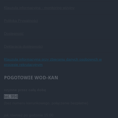
Klauzula informacyjna - monitoring wizyjny
Polityka Prywatności
Dostępność
Deklaracja dostępności
Klauzula informacyjna przy zbieraniu danych osobowych w
procesie rekrutacyjnym
POGOTOWIE
WOD-KAN
czynne przez całą dobę
tel. 994
(bez numeru kierunkowego, połączenie bezpłatne)
jak również po godzinie 15:00