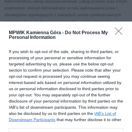
Administratora usługi ubezpieczeniowe, usługi prawne oraz innym
podmiotom, którym Administrator w celu wykonywania praw i
obowiązków wynikających z zawartych umów cywilnoprawnych
powierzył dane osobowe (procesorom), a także organom
uprawnionym do otrzymywania danych osobowych na podstawie
MPWIK Kamienna Góra -
Do Not Process My
przepisów prawa.
Personal Information
6) Pani/Pana dane osobowe nie będą przekazywane do państwa
trzeciego/organizacji międzynarodowej;
If you wish to opt-out of the sale, sharing to third parties, or
7) Pani/Pana dane osobowe będą przetwarzane w ramach
processing of your personal or sensitive information for
dokumentacji prowadzonej przez Administratora w formie
targeted advertising by us, please use the below opt-out
papierowej i elektronicznej na podstawie przepisów prawa do
section to confirm your selection. Please note that after your
czasu przedawnienia roszczeń obu stron z tytułu wykonania
opt-out request is processed you may continue seeing
interest-based ads based on personal information utilized by
umowy oraz jeżeli dotyczy nie krócej niż okres wskazany w
us or personal information disclosed to third parties prior to
przepisach o archiwizacji, co oznacza że dane osobowe mogą
your opt-out. You may separately opt-out of the further
zostać zniszczone po upływie od 5 do 50 lat, zależnie od kategorii
disclosure of your personal information by third parties on the
archiwalnej danej sprawy.
IAB’s list of downstream participants. This information may
8) W związku z przetwarzaniem przez Administratora, Pani/Pana
also be disclosed by us to third parties on the
IAB’s List of
danych osobowych, przysługuje Pani/Panu prawo do:
Downstream Participants
that may further disclose it to other
a) dostępu do treści danych, na podstawie art. 15 RODO z
third parties.
zastrzeżeniem, że udostępniane dane osobowe nie mogą