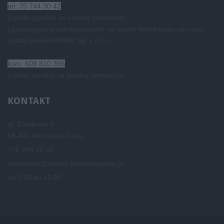
tel. 75 744 30 42
(opłata zgodnie ze stawką operatora)
(automatyczne przekierowanie na numer komórkowy jak niżej,
opłatę ponosi MPWiK Sp. z o.o.)
kom. 608 810 396
(opłata zgodna ze stawką operatora)
KONTAKT
ul. Zamkowa 3
58-400 Kamienna Góra
+75 744 30 42
sekretariat@mpwik.kamiennagora.pl
od 7.00 do 15.00