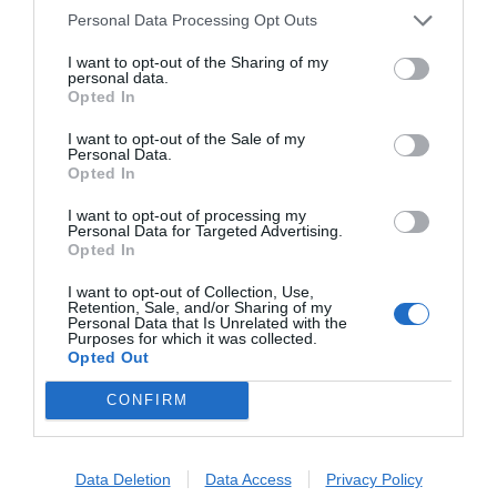
ujawniać informacji niejawnych, ani naruszać tajemnic prawnie
Personal Data Processing Opt Outs
chronionych, do których zachowania zobowiązany jest
I want to opt-out of the Sharing of my
Administrator,
personal data.
b) sprostowania danych, na podstawie art. 16 RODO;
Opted In
c) ograniczenia przetwarzania danych, na podstawie art. 18
I want to opt-out of the Sale of my
RODO;
Personal Data.
d) wniesienia sprzeciwu wobec przetwarzanych danych, na
Opted In
podstawie art. 21 RODO, z zastrzeżeniem, że nie dotyczy to
I want to opt-out of processing my
przypadków, w których Administrator posiada uprawnienie do
Personal Data for Targeted Advertising.
przetwarzania danych na podstawie przepisów prawa,
Opted In
9) Ma Pan/Pani prawo wniesienia skargi do Prezesa Urzędu
I want to opt-out of Collection, Use,
Ochrony Danych Osobowych gdy uzna Pani/Pan, iż przetwarzanie
Retention, Sale, and/or Sharing of my
Personal Data that Is Unrelated with the
danych osobowych Pani/Pana dotyczących narusza przepisy
Purposes for which it was collected.
ogólnego rozporządzenia
Opted Out
10) Podanie przez Panią/Pana danych osobowych do celów o
CONFIRM
których mowa w pkt. 4) jest dobrowolne, jednak niepodanie
danych o których mowa w lit a i b będzie skutkowało brakiem
możliwości zawarcia i realizacji umowy.
11) Dane osobowe nie będą wykorzystywane do profilowania ani
Data Deletion
Data Access
Privacy Policy